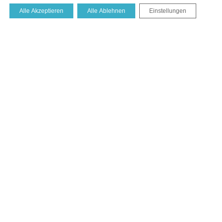
Ich habe die Datenschutzerklärung zur Kenntnis
Alle Akzeptieren
Alle Ablehnen
Einstellungen
genommen. Ich stimme zu, dass meine Angaben und Daten
zur Beantwortung meiner Anfrage elektronisch erhoben und
gespeichert werden.
SENDEN
=
1 + 11